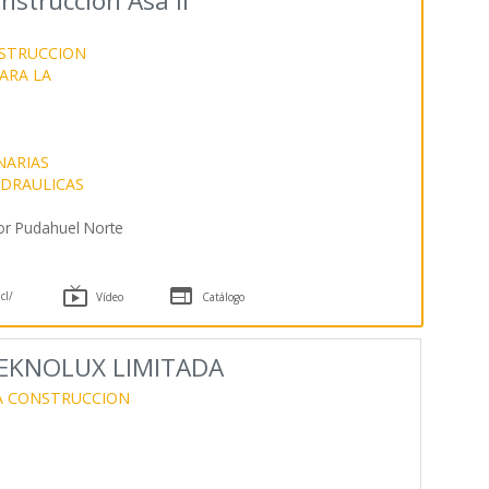
strucción Asa II
NSTRUCCION
ARA LA
NARIAS
DRAULICAS
or Pudahuel Norte


cl/
Vídeo
Catálogo
EKNOLUX LIMITADA
LA CONSTRUCCION