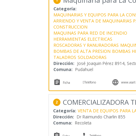
Maquinaria para La Con
1
Categoría:
MAQUINARIAS Y EQUIPOS PARA LA CO
ARRIENDO Y VENTA DE MAQUINARIAS P
CONSTRUCCION
MAQUINAS PARA RED DE INCENDIO
HERRAMIENTAS ELECTRICAS
ROSCADORAS Y RANURADORAS
MAQUI
BOMBAS DE ALTA PRESION
BOMBAS HI
TALADROS
SOLDADORAS
Dirección:
José Joaquin Pérez 8914, Sect
Comuna:
Pudahuel



Teléfono
www.asall.
Ficha
COMERCIALIZADORA T
2
Categoría:
VENTA DE EQUIPOS PARA 
Dirección:
Dr Raimundo Charlin 855
Comuna:
Recoleta


Teléfono
Ficha