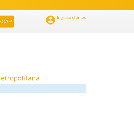

Ingreso clientes
etropolitana