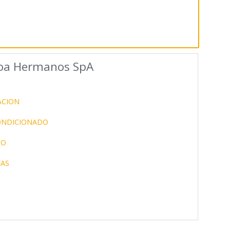
loa Hermanos SpA
ACION
ONDICIONADO
DO
CAS