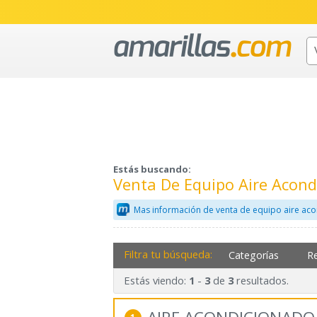
Estás buscando:
Venta De Equipo Aire Acon
Mas información de venta de equipo aire ac
Filtra tu búsqueda:
Categorías
R
Estás viendo:
-
de
resultados.
1
3
3