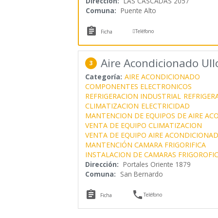
Dirección:
LAS CASCADAS 2057
Comuna:
Puente Alto


Teléfono
Ficha
Aire Acondicionado Ul
3
Categoría:
AIRE ACONDICIONADO
COMPONENTES ELECTRONICOS
REFRIGERACION INDUSTRIAL
REFRIGER
CLIMATIZACION
ELECTRICIDAD
MANTENCION DE EQUIPOS DE AIRE AC
VENTA DE EQUIPO CLIMATIZACION
VENTA DE EQUIPO AIRE ACONDICIONA
MANTENCIÓN CAMARA FRIGORIFICA
INSTALACION DE CAMARAS FRIGOROFI
Dirección:
Portales Oriente 1879
Comuna:
San Bernardo


Teléfono
Ficha