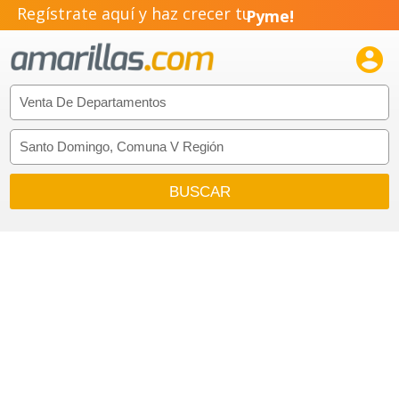
Regístrate aquí y haz crecer tu
Pyme!
Emprendimiento!
