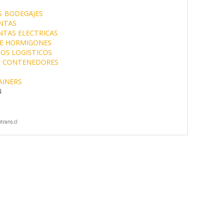
S
BODEGAJES
NTAS
NTAS ELECTRICAS
DE HORMIGONES
IOS LOGISTICOS
E CONTENEDORES
INERS
4
trans.cl