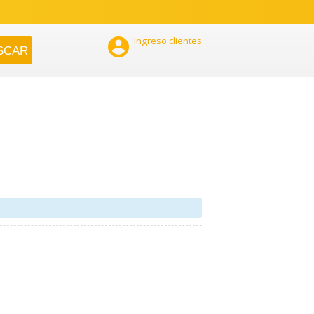

Ingreso clientes