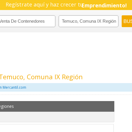
Regístrate aquí y haz crecer tu
Emprendimiento!
 Temuco, Comuna IX Región
n Mercantil.com
egiones