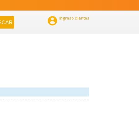

Ingreso clientes