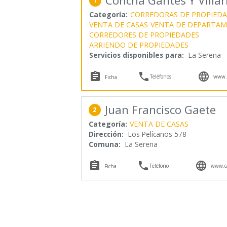
Concha Gantes Y Villar
1
Categoría:
CORREDORAS DE PROPIED
VENTA DE CASAS
VENTA DE DEPARTA
CORREDORES DE PROPIEDADES
ARRIENDO DE PROPIEDADES
Servicios disponibles para:
La Serena



Teléfonos
www.p
Ficha
Juan Francisco Gaete
2
Categoría:
VENTA DE CASAS
Dirección:
Los Pelícanos 578
Comuna:
La Serena



Teléfono
www.ca
Ficha