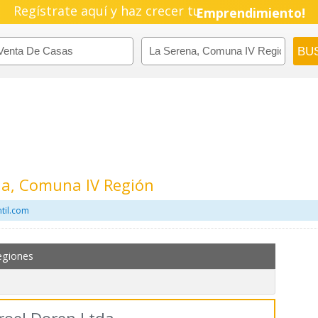
Regístrate aquí y haz crecer tu
Emprendimiento!
na, Comuna IV Región
til.com
egiones