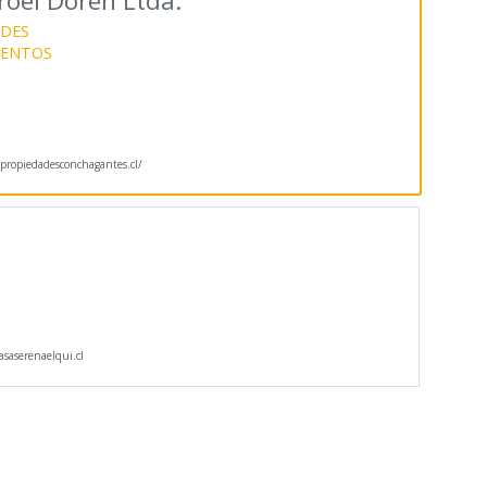
roel Doren Ltda.
ADES
MENTOS
ropiedadesconchagantes.cl/
saserenaelqui.cl