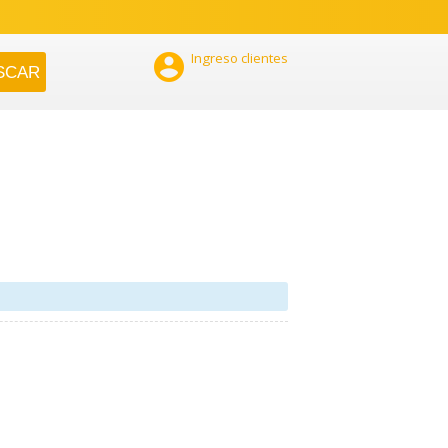

Ingreso clientes