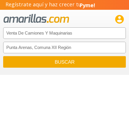
Regístrate aquí y haz crecer tu
Pyme!
Emprendimiento!
