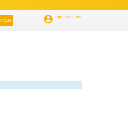

Ingreso clientes