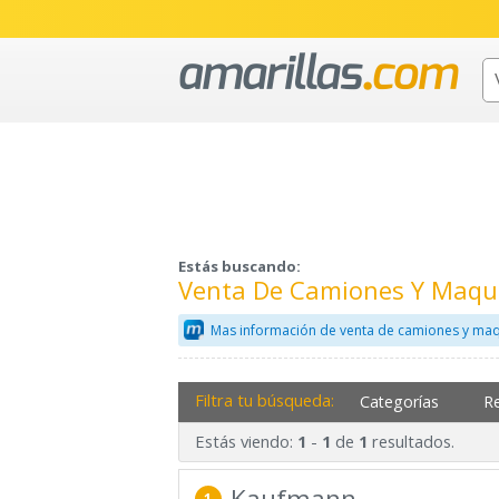
Estás buscando:
Venta De Camiones Y Maqui
Mas información de venta de camiones y maq
Filtra tu búsqueda:
Categorías
R
Estás viendo:
-
de
resultados.
1
1
1
Kaufmann
1