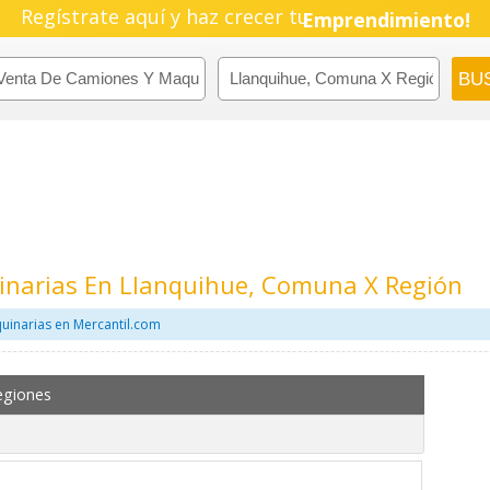
Regístrate aquí y haz crecer tu
Pyme!
Emprendimiento!
narias En Llanquihue, Comuna X Región
uinarias en Mercantil.com
egiones