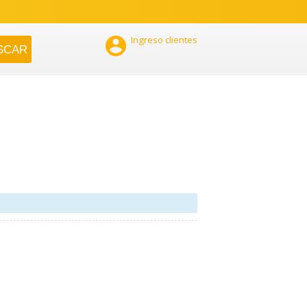

Ingreso clientes