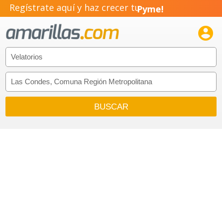
Regístrate aquí y haz crecer tu
Pyme!
Emprendimiento!
