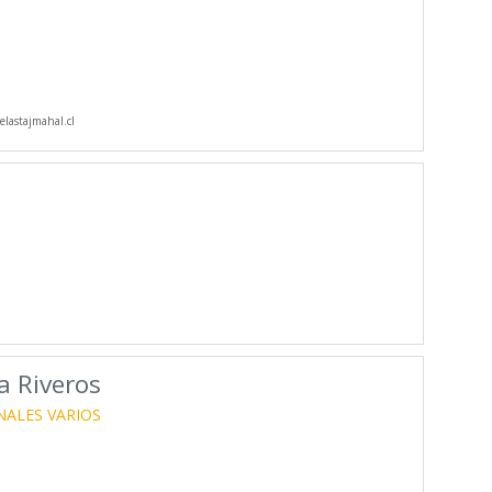
lastajmahal.cl
 Riveros
NALES VARIOS