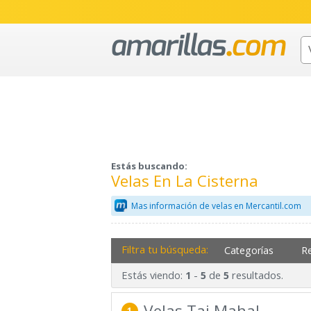
Estás buscando:
Velas En La Cisterna
Mas información de velas en Mercantil.com
Filtra tu búsqueda:
Categorías
R
Estás viendo:
-
de
resultados.
1
5
5
Velas Taj Mahal
1