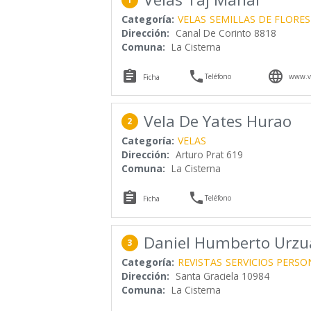
Categoría:
VELAS
SEMILLAS DE FLORES
Dirección:
Canal De Corinto 8818
Comuna:
La Cisterna



Teléfono
www.ve
Ficha
Vela De Yates Hurao
2
Categoría:
VELAS
Dirección:
Arturo Prat 619
Comuna:
La Cisterna


Teléfono
Ficha
Daniel Humberto Urzua
3
Categoría:
REVISTAS
SERVICIOS PERSO
Dirección:
Santa Graciela 10984
Comuna:
La Cisterna