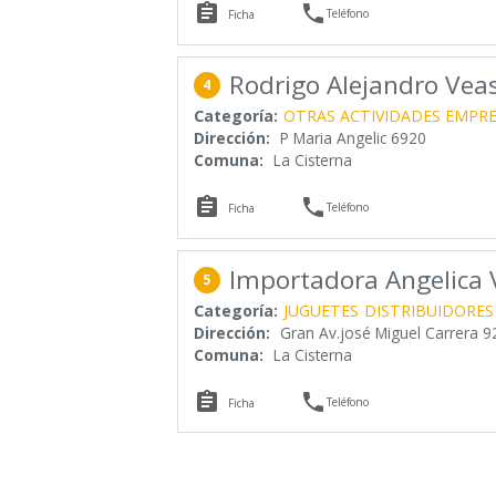


Teléfono
Ficha
Rodrigo Alejandro Veas
4
Categoría:
OTRAS ACTIVIDADES EMPRE
Dirección:
P Maria Angelic 6920
Comuna:
La Cisterna


Teléfono
Ficha
Importadora Angelica V
5
Categoría:
JUGUETES
DISTRIBUIDORES
Dirección:
Gran Av.josé Miguel Carrera 9
Comuna:
La Cisterna


Teléfono
Ficha