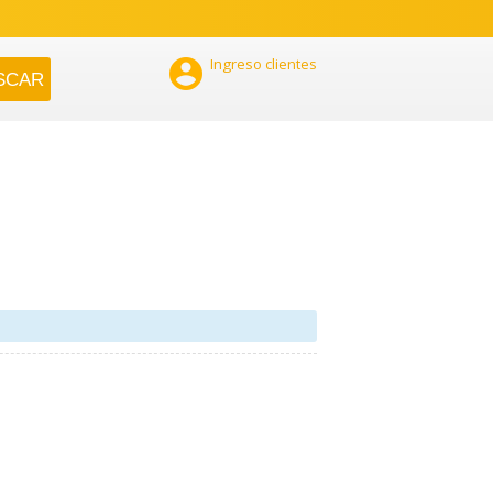

Ingreso clientes