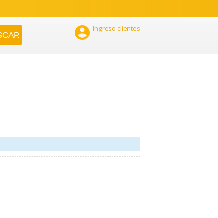

Ingreso clientes