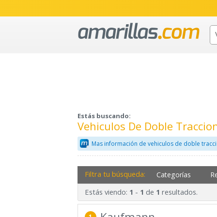
Estás buscando:
Vehiculos De Doble Traccio
Mas información de vehiculos de doble tracc
Filtra tu búsqueda:
Categorías
R
Estás viendo:
-
de
resultados.
1
1
1
Kaufmann
1