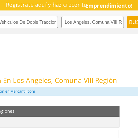
Regístrate aquí y haz crecer tu
Emprendimiento!
n En Los Angeles, Comuna VIII Región
ion en Mercantil.com
egiones