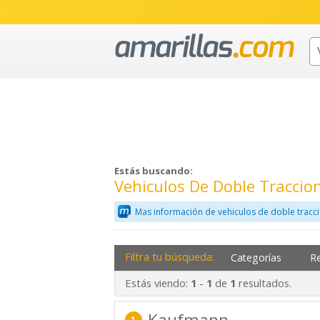
Estás buscando:
Vehiculos De Doble Traccio
Mas información de vehiculos de doble tracc
Filtra tu búsqueda:
Categorías
R
Estás viendo:
-
de
resultados.
1
1
1
Kaufmann
1