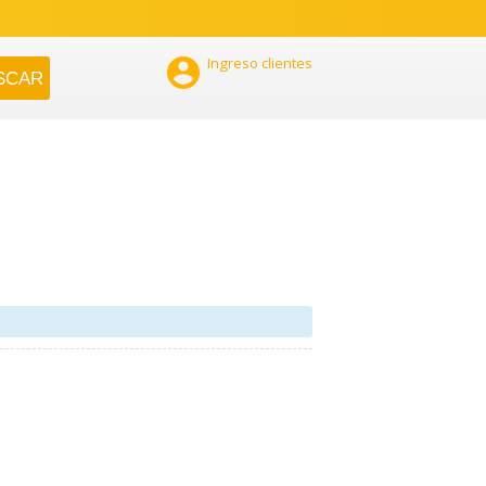

Ingreso clientes