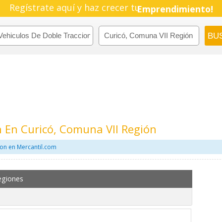
Regístrate aquí y haz crecer tu
Emprendimiento!
n En Curicó, Comuna VII Región
ion en Mercantil.com
egiones