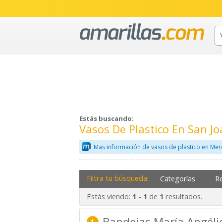
Estás buscando:
Vasos De Plastico En San 
Mas información de vasos de plastico en Mer
Filtra tu búsqueda:
Categorías
R
Estás viendo:
-
de
resultados.
1
1
1
Bandejas María Angéli
1