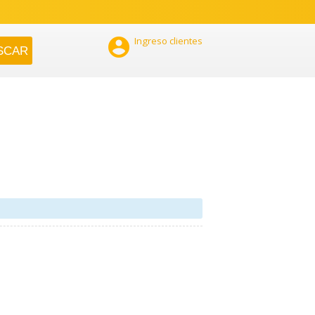

Ingreso clientes