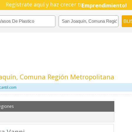
Regístrate aquí y haz crecer tu
Emprendimiento!
Joaquín, Comuna Región Metropolitana
cantil.com
egiones
ca Vanni