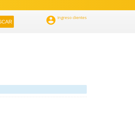

Ingreso clientes