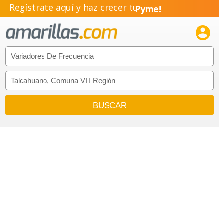
Regístrate aquí y haz crecer tu
Pyme!
Emprendimiento!
