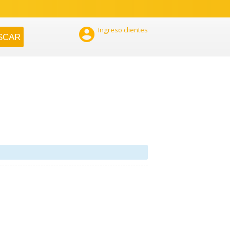

Ingreso clientes