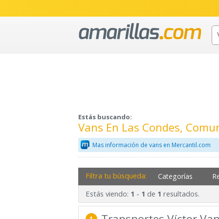
Estás buscando:
Vans En Las Condes, Comun
Mas información de vans en Mercantil.com
Filtra tu búsqueda:
Categorías
R
Estás viendo:
-
de
resultados.
1
1
1
Transportes Víctor Va
1