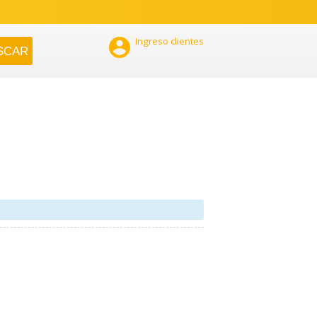

Ingreso clientes