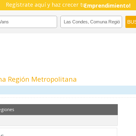
Regístrate aquí y haz crecer tu
Emprendimiento!
a Región Metropolitana
egiones
ns