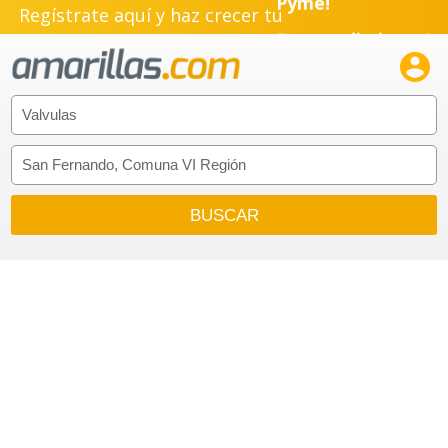
Regístrate aquí y haz crecer tu
Pyme!
Emprendimiento!
