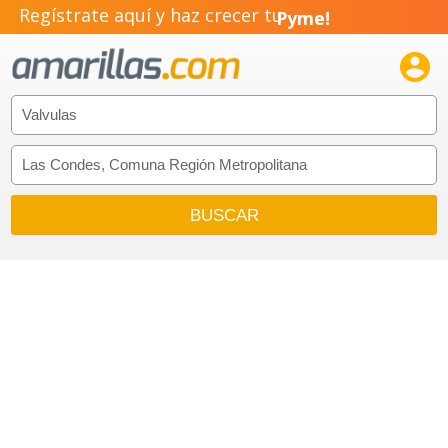
Regístrate aquí y haz crecer tu
Pyme!
Emprendimiento!
