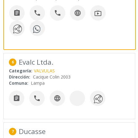





Evalc Ltda.
6
Categoría:
VALVULAS
Dirección:
Cacique Colin 2003
Comuna:
Lampa



Ducasse
7