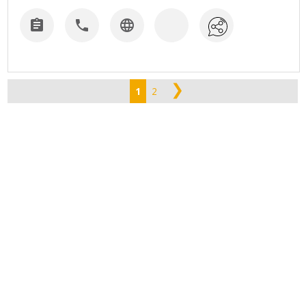



❯
1
2