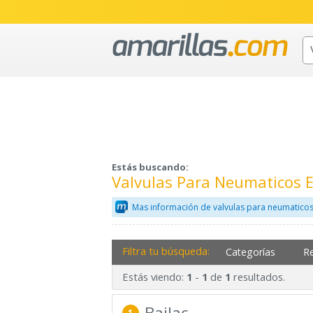
Estás buscando:
Valvulas Para Neumaticos E
Mas información de valvulas para neumaticos
Filtra tu búsqueda:
Categorías
R
Estás viendo:
-
de
resultados.
1
1
1
Bailac
1