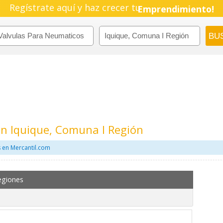
Regístrate aquí y haz crecer tu
Emprendimiento!
n Iquique, Comuna I Región
 en Mercantil.com
egiones