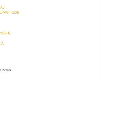
AS
UMATICOS
NERIA
IA
ilac.com