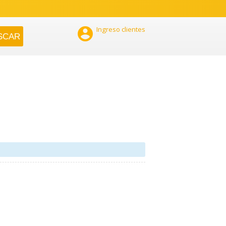

Ingreso clientes