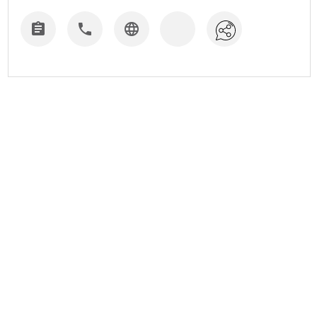


