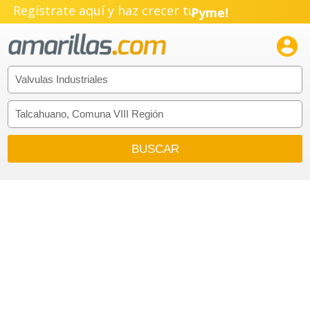
Regístrate aquí y haz crecer tu
Pyme!
Emprendimiento!
