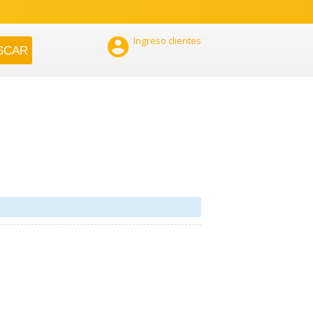

Ingreso clientes