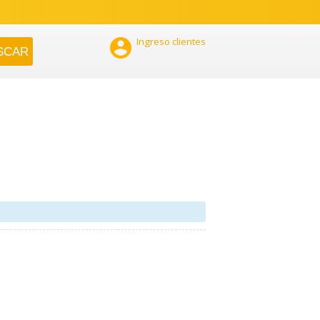

Ingreso clientes