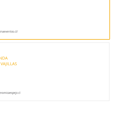
naeventos.cl/
ANDA
VAJILLAS
ramicaespejo.cl