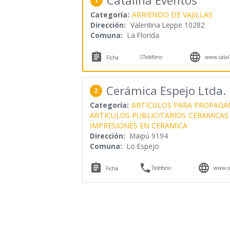
Catalina Eventos
1
Categoría:
ARRIENDO DE VAJILLAS
Dirección:
Valentina Leppe 10282
Comuna:
La Florida



Teléfono
www.catali
Ficha
Cerámica Espejo Ltda.
2
Categoría:
ARTICULOS PARA PROPAG
ARTICULOS PUBLICITARIOS
CERAMICAS
IMPRESIONES EN CERAMICA
Dirección:
Maipú 9194
Comuna:
Lo Espejo



Teléfono
www.ce
Ficha