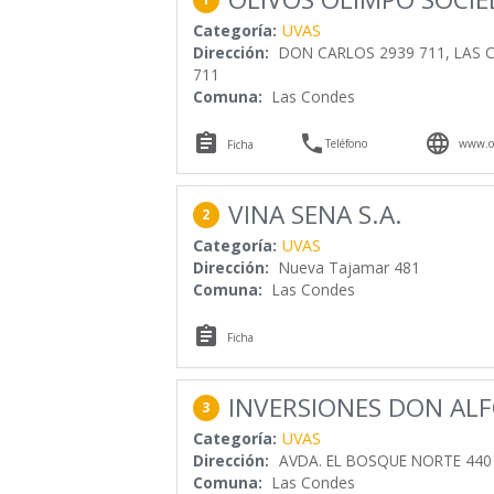
Categoría:
UVAS
Dirección:
DON CARLOS 2939 711, LAS C
711
Comuna:
Las Condes



Teléfono
www.ol
Ficha
VINA SENA S.A.
2
Categoría:
UVAS
Dirección:
Nueva Tajamar 481
Comuna:
Las Condes

Ficha
INVERSIONES DON AL
3
Categoría:
UVAS
Dirección:
AVDA. EL BOSQUE NORTE 440
Comuna:
Las Condes