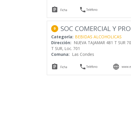


Teléfono
Ficha
SOC COMERCIAL Y PR
9
Categoría:
BEBIDAS ALCOHOLICAS
Dirección:
NUEVA TAJAMAR 481 T SUR 70
T SUR, Loc. 701
Comuna:
Las Condes



Teléfono
www.em
Ficha