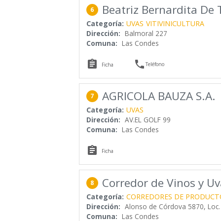
Beatriz Bernardita De 
6
Categoría:
UVAS
VITIVINICULTURA
Dirección:
Balmoral 227
Comuna:
Las Condes


Teléfono
Ficha
AGRICOLA BAUZA S.A.
7
Categoría:
UVAS
Dirección:
AV.EL GOLF 99
Comuna:
Las Condes

Ficha
Corredor de Vinos y Uv
8
Categoría:
CORREDORES DE PRODUCT
Dirección:
Alonso de Córdova 5870, Loc.
Comuna:
Las Condes