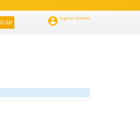

Ingreso clientes