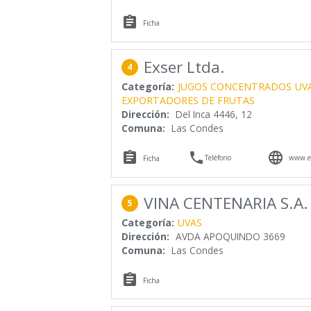

Ficha
Exser Ltda.
4
Categoría:
JUGOS CONCENTRADOS
UV
EXPORTADORES DE FRUTAS
Dirección:
Del Inca 4446, 12
Comuna:
Las Condes



Teléfono
www.ex
Ficha
VINA CENTENARIA S.A.
5
Categoría:
UVAS
Dirección:
AVDA APOQUINDO 3669
Comuna:
Las Condes

Ficha