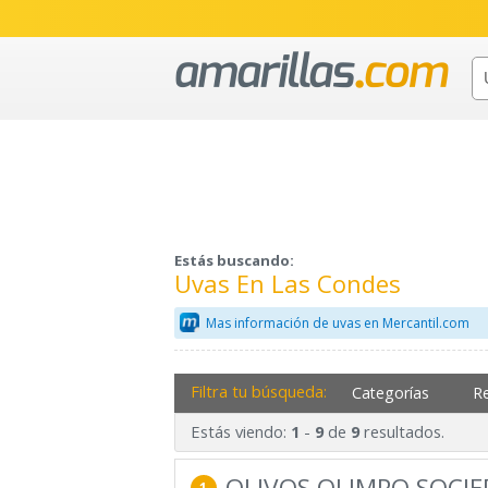
Estás buscando:
Uvas En Las Condes
Mas información de uvas en Mercantil.com
Filtra tu búsqueda:
Categorías
R
Estás viendo:
-
de
resultados.
1
9
9
OLIVOS OLIMPO SOCI
1