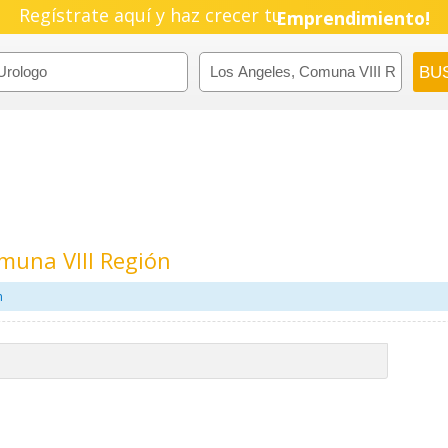
Regístrate aquí y haz crecer tu
Pyme!
Emprendimiento!
muna VIII Región
m