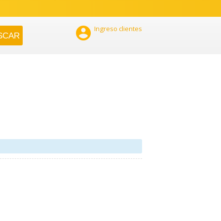

Ingreso clientes