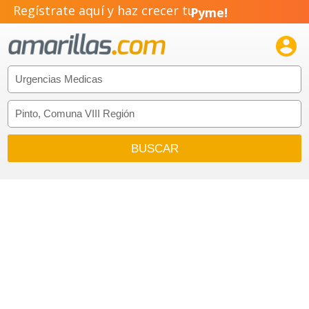
Regístrate aquí y haz crecer tu
Pyme!
Emprendimiento!
