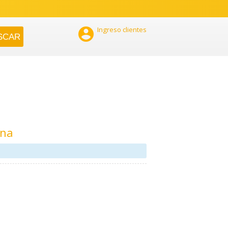

Ingreso clientes
ana