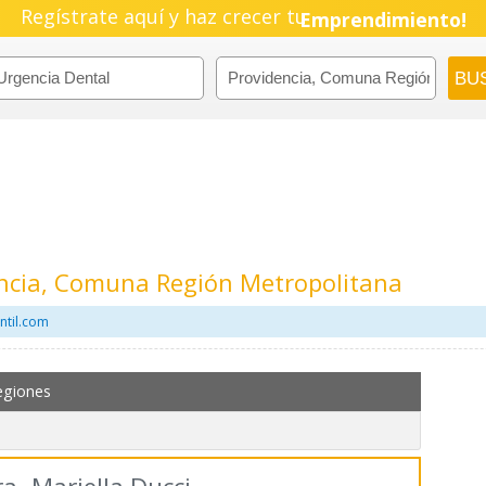
Regístrate aquí y haz crecer tu
Pyme!
Emprendimiento!
encia, Comuna Región Metropolitana
ntil.com
egiones