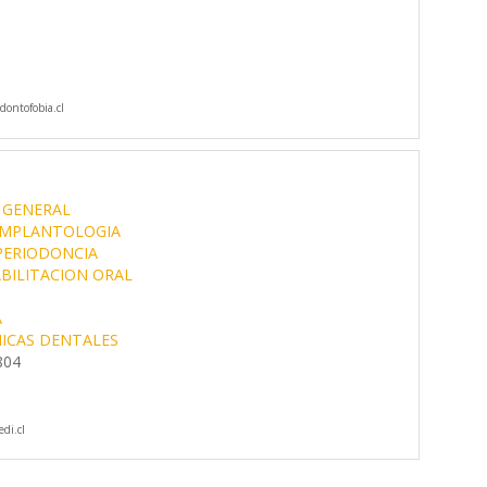
ontofobia.cl
 GENERAL
IMPLANTOLOGIA
PERIODONCIA
BILITACION ORAL
A
NICAS DENTALES
804
di.cl