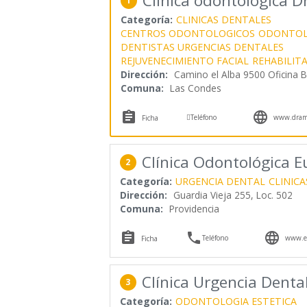
Clínica odontológica Dr
1
Categoría:
CLINICAS DENTALES
CENTROS ODONTOLOGICOS
ODONTOL
DENTISTAS URGENCIAS DENTALES
REJUVENECIMIENTO FACIAL
REHABILIT
Dirección:
Camino el Alba 9500 Oficina 
Comuna:
Las Condes



Teléfono
www.dramd
Ficha
Clínica Odontológica 
2
Categoría:
URGENCIA DENTAL
CLINIC
Dirección:
Guardia Vieja 255, Loc. 502
Comuna:
Providencia



Teléfono
www.eu
Ficha
Clínica Urgencia Denta
3
Categoría:
ODONTOLOGIA ESTETICA