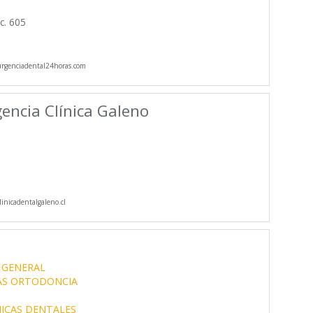
c. 605
genciadental24horas.com
encia Clínica Galeno
inicadentalgaleno.cl
 GENERAL
AS ORTODONCIA
NICAS DENTALES