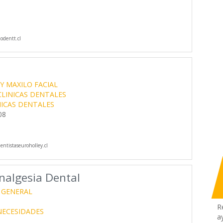
dentt.cl
Y MAXILO FACIAL
CLINICAS DENTALES
NICAS DENTALES
08
ntistaseuroholley.cl
nalgesia Dental
 GENERAL
R
NECESIDADES
a