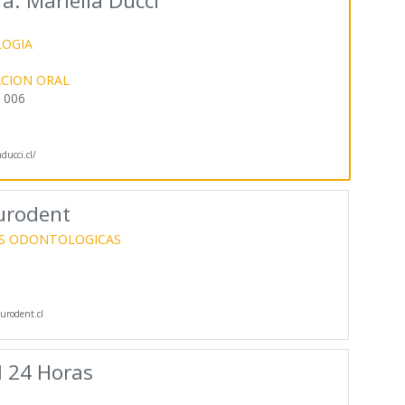
a. Mariella Ducci
OGIA
ACION ORAL
B 006
ucci.cl/
Eurodent
AS ODONTOLOGICAS
rodent.cl
l 24 Horas