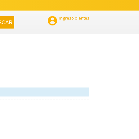

Ingreso clientes