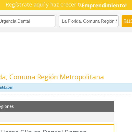
Regístrate aquí y haz crecer tu
Pyme!
Emprendimiento!
ida, Comuna Región Metropolitana
ntil.com
egiones