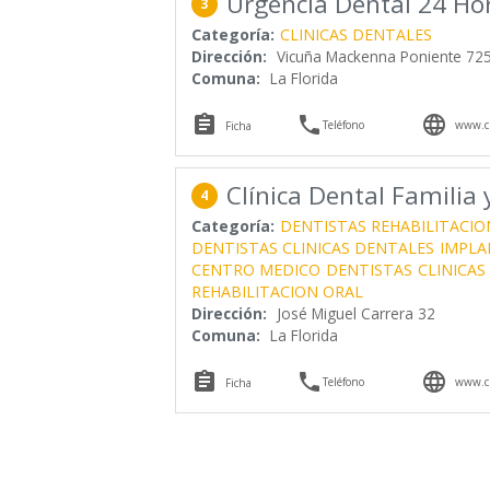
Urgencia Dental 24 Ho
3
Categoría:
CLINICAS DENTALES
Dirección:
Vicuña Mackenna Poniente 725
Comuna:
La Florida



Teléfono
www.cl
Ficha
Clínica Dental Familia 
4
Categoría:
DENTISTAS REHABILITACIO
DENTISTAS CLINICAS DENTALES
IMPLA
CENTRO MEDICO
DENTISTAS
CLINICAS
REHABILITACION ORAL
Dirección:
José Miguel Carrera 32
Comuna:
La Florida



Teléfono
www.cl
Ficha