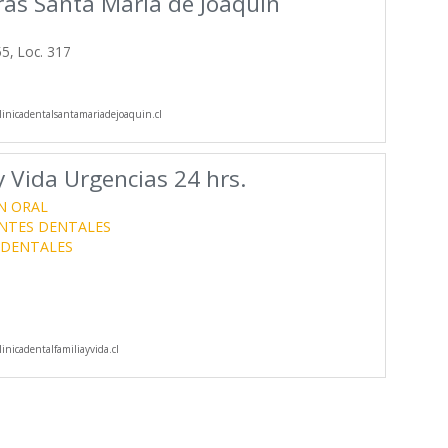
ras Santa María de Joaquín
5, Loc. 317
inicadentalsantamariadejoaquin.cl
y Vida Urgencias 24 hrs.
N ORAL
NTES DENTALES
 DENTALES
inicadentalfamiliayvida.cl