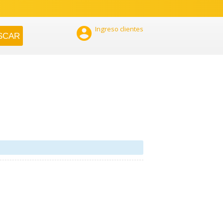

Ingreso clientes