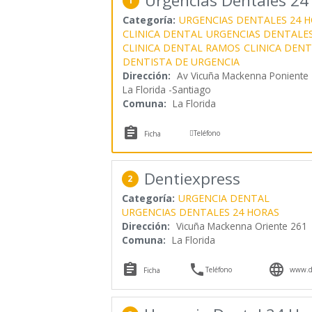
Urgencias Dentales 24
1
Categoría:
URGENCIAS DENTALES 24 
CLINICA DENTAL
URGENCIAS DENTALES
CLINICA DENTAL RAMOS
CLINICA DENT
DENTISTA DE URGENCIA
Dirección:
Av Vicuña Mackenna Poniente 
La Florida -Santiago
Comuna:
La Florida


Teléfono
Ficha
Dentiexpress
2
Categoría:
URGENCIA DENTAL
URGENCIAS DENTALES 24 HORAS
Dirección:
Vicuña Mackenna Oriente 261
Comuna:
La Florida



Teléfono
www.de
Ficha