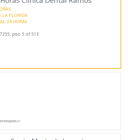
 Horas Clínica Dental Ramos
HORAS
 LA FLORIDA
AL 24 HORAS
7255, piso 5 of 513
ntiexpress.cl