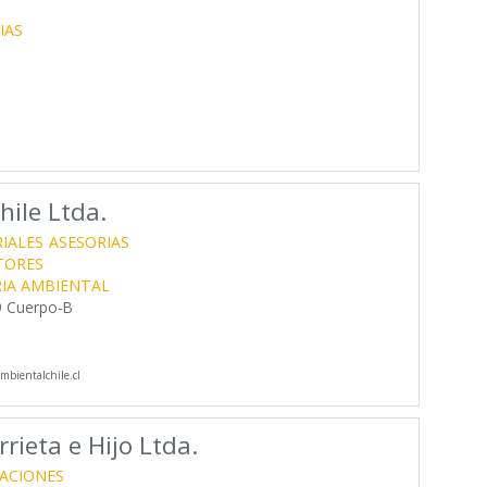
IAS
hile Ltda.
IALES
ASESORIAS
TORES
RIA AMBIENTAL
09 Cuerpo-B
bientalchile.cl
rieta e Hijo Ltda.
ACIONES