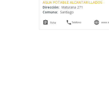
AGUA POTABLE
ALCANTARILLADOS
Dirección:
Maturana 271
Comuna:
Santiago



Teléfono
www.mi
Ficha