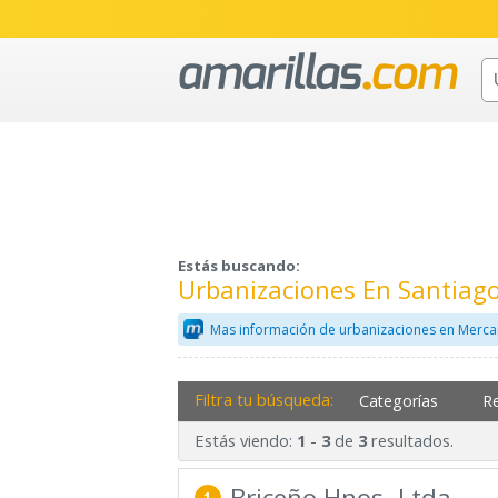
Estás buscando:
Urbanizaciones En Santiag
Mas información de urbanizaciones en Merca
Filtra tu búsqueda:
Categorías
R
Estás viendo:
-
de
resultados.
1
3
3
Briceño Hnos. Ltda.
1