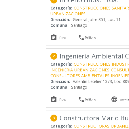
Categoría:
CONSTRUCCIONES SANITAR
URBANIZACIONES
Dirección:
General Jofre 351, Loc. 11
Comuna:
Santiago


Teléfono
Ficha
Ingeniería Ambiental C
2
Categoría:
CONSTRUCCIONES INDUSTR
INGENIERIA
URBANIZACIONES
CONSUL
CONSULTORES AMBIENTALES
INGENIE
Dirección:
Valentín Letelier 1373, Loc. 8
Comuna:
Santiago



Teléfono
www.am
Ficha
Constructora Mario Itur
3
Categoría:
CONSTRUCTORAS
URBANIZ