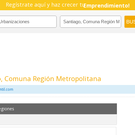
Regístrate aquí y haz crecer tu
Emprendimiento!
o, Comuna Región Metropolitana
ntil.com
egiones