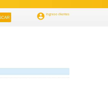

Ingreso clientes