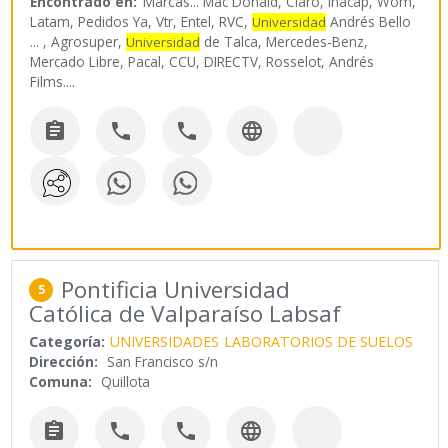
Encontrado en:
Marcas...
Mac Donald, Claro, Inacap, Wom,
Latam, Pedidos Ya, Vtr, Entel, RVC,
Andrés Bello
Universidad
... , Agrosuper,
de Talca, Mercedes-Benz,
Universidad
Mercado Libre, Pacal, CCU, DIRECTV, Rosselot, Andrés
Films.
...




Pontificia Universidad
5
Católica de Valparaíso Labsaf
Categoría:
UNIVERSIDADES
LABORATORIOS DE SUELOS
Dirección:
San Francisco s/n
Comuna:
Quillota



