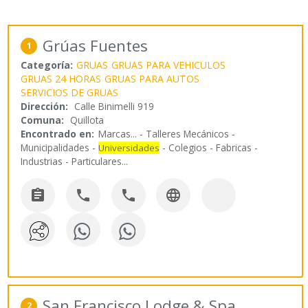
Grúas Fuentes
1
Categoría:
GRUAS
GRUAS PARA VEHICULOS
GRUAS 24 HORAS
GRUAS PARA AUTOS
SERVICIOS DE GRUAS
Dirección:
Calle Binimelli 919
Comuna:
Quillota
Encontrado en:
Marcas...
- Talleres Mecánicos -
Municipalidades -
- Colegios - Fabricas -
Universidades
Industrias - Particulares
...




San Francisco Lodge & Spa
2