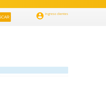

Ingreso clientes