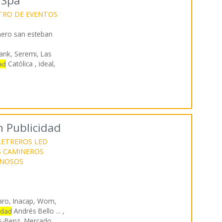
 Spa
TRO DE EVENTOS
mero san esteban
bank, Seremi, Las
Católica , ideal,
ad
n Publicidad
LETREROS LED
S CAMINEROS
INOSOS
aro, Inacap, Wom,
Andrés Bello ... ,
idad
s-Benz, Mercado