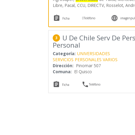
Libre, Pacal, CCU, DIRECTV, Rosselot, Andr



Teléfono
imagenpubl
Ficha
U De Chile Serv De Per
3
Personal
Categoría:
UNIVERSIDADES
SERVICIOS PERSONALES VARIOS
Dirección:
Pinomar 507
Comuna:
El Quisco


Teléfono
Ficha