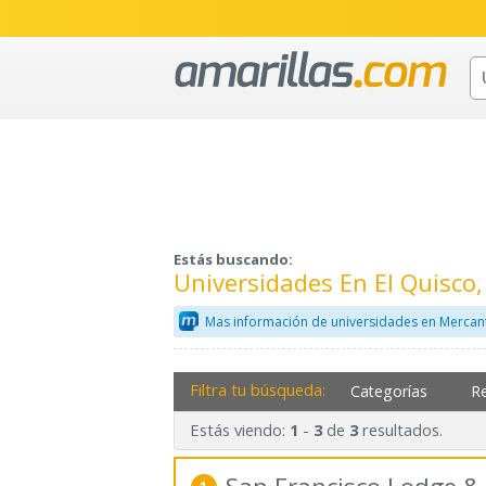
Estás buscando:
Universidades En El Quisco
Mas información de universidades en Mercan
Filtra tu búsqueda:
Categorías
R
Estás viendo:
-
de
resultados.
1
3
3