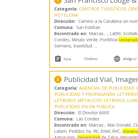
San Francisco Lodge &
1
Categoría:
CENTROS TURISTICOS
CEN
HOTELERIA
Dirección:
Camino a la Canabina sin nu
Comuna:
San Esteban
Encontrado en:
Marcas...
, Lat90, Scotia
Condes, Minuto Verde, Pontificia
Universid
Siemens, travelclud.
...



Teléfono
sflodge.cl/
Ficha
Publicidad Vial, Image
2
Categoría:
AGENCIAS DE PUBLICIDAD
PUBLICIDAD Y PROPAGANDA
LETRERO
LETREROS METALICOS
LETREROS LUM
PUBLICIDAD EN VIA PUBLICA
Dirección:
El Director 6000
Comuna:
Las Condes
Encontrado en:
Marcas...
Mac Donald, Cl
Latam, Pedidos Ya, Vtr, Entel, RVC,
Univers
Agrosuper,
de Talca, Mercede
Universidad