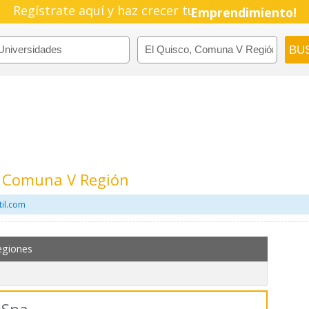
Regístrate aquí y haz crecer tu
Emprendimiento!
, Comuna V Región
til.com
egiones