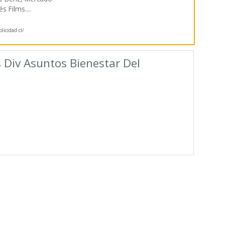
és Films.
...
icidad.cl/
s Div Asuntos Bienestar Del