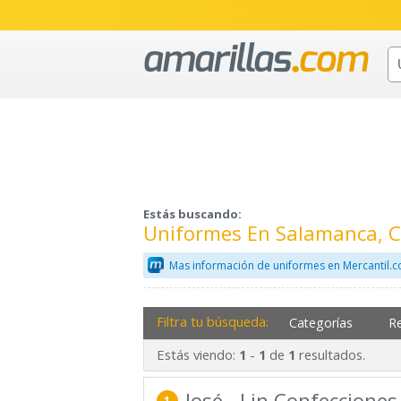
Estás buscando:
Uniformes En Salamanca, 
Mas información de uniformes en Mercantil.
Filtra tu búsqueda:
Categorías
R
Estás viendo:
-
de
resultados.
1
1
1
José - Lin Confecciones
1