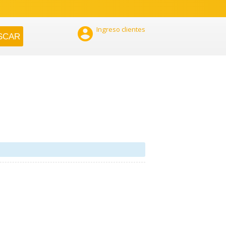

Ingreso clientes