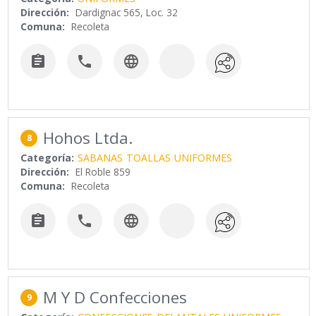
Dirección:
Dardignac 565, Loc. 32
Comuna:
Recoleta



Hohos Ltda.
8
Categoría:
SABANAS
TOALLAS
UNIFORMES
Dirección:
El Roble 859
Comuna:
Recoleta



M Y D Confecciones
9