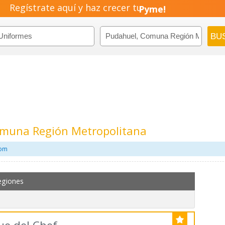
Regístrate aquí y haz crecer tu
Negocio!
Pyme!
Emprendimiento!
omuna Región Metropolitana
com
egiones