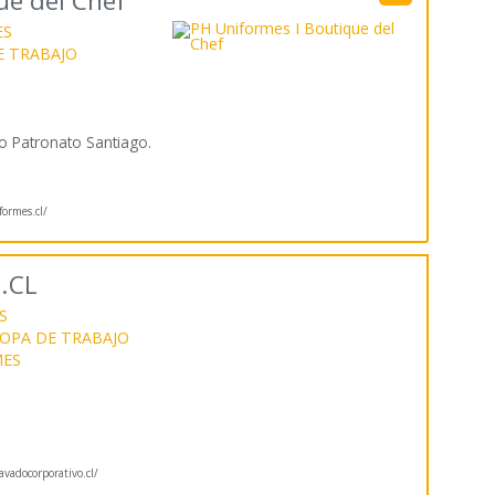
ue del Chef
ES
E TRABAJO
io Patronato Santiago.
ormes.cl/
.CL
S
OPA DE TRABAJO
MES
vadocorporativo.cl/