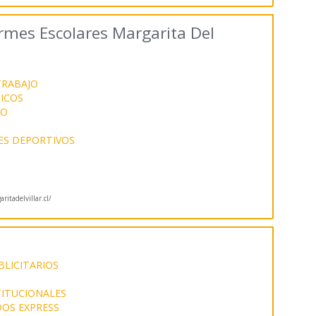
rmes Escolares Margarita Del
TRABAJO
ICOS
JO
ES DEPORTIVOS
itadelvillar.cl/
LICITARIOS
ITUCIONALES
OS EXPRESS