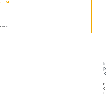
RETAIL
dosayt.cl
E
p
R
P
C
R