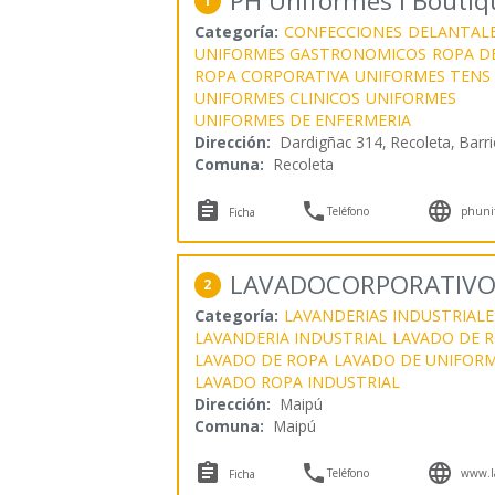
PH Uniformes I Boutiq
1
Categoría:
CONFECCIONES
DELANTAL
UNIFORMES GASTRONOMICOS
ROPA D
ROPA CORPORATIVA
UNIFORMES TENS
UNIFORMES CLINICOS
UNIFORMES
UNIFORMES DE ENFERMERIA
Dirección:
Dardigñac 314, Recoleta, Barr
Comuna:
Recoleta



Teléfono
phunif
Ficha
LAVADOCORPORATIVO
2
Categoría:
LAVANDERIAS INDUSTRIALE
LAVANDERIA INDUSTRIAL
LAVADO DE R
LAVADO DE ROPA
LAVADO DE UNIFOR
LAVADO ROPA INDUSTRIAL
Dirección:
Maipú
Comuna:
Maipú



Teléfono
www.la
Ficha