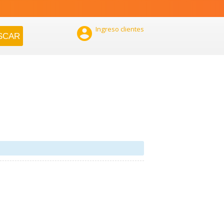

Ingreso clientes