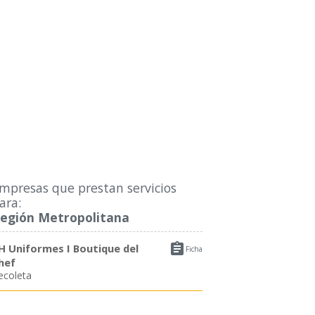
mpresas que prestan servicios
ara:
egión Metropolitana

H Uniformes I Boutique del
Ficha
hef
ecoleta