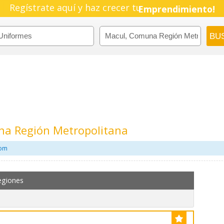
Regístrate aquí y haz crecer tu
Pyme!
Emprendimiento!
na Región Metropolitana
com
egiones