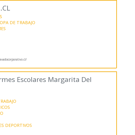
.CL
S
OPA DE TRABAJO
MES
vadocorporativo.cl/
rmes Escolares Margarita Del
TRABAJO
ICOS
JO
ES DEPORTIVOS