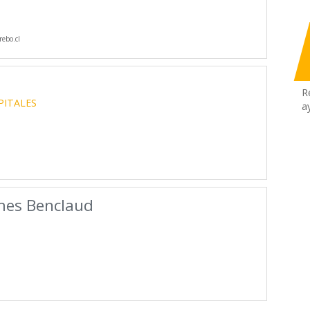
ebo.cl
R
PITALES
a
mes Benclaud