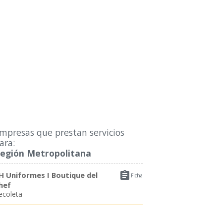
mpresas que prestan servicios
ara:
egión Metropolitana

H Uniformes I Boutique del
Ficha
hef
ecoleta