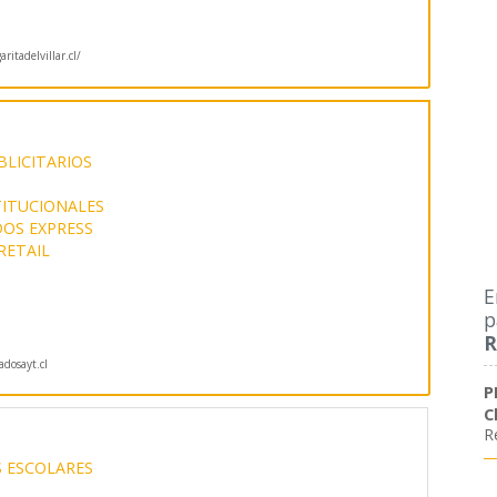
itadelvillar.cl/
LICITARIOS
ITUCIONALES
OS EXPRESS
RETAIL
E
p
R
dosayt.cl
P
C
R
 ESCOLARES