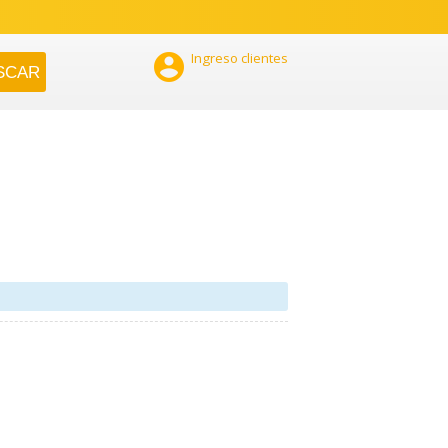

Ingreso clientes