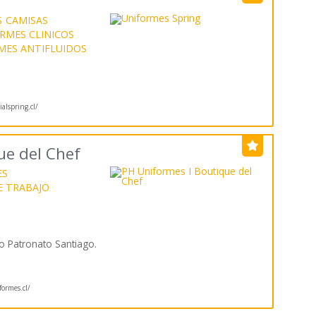
S
CAMISAS
RMES CLINICOS
MES ANTIFLUIDOS
ialspring.cl/
ue del Chef
ES
E TRABAJO
io Patronato Santiago.
ormes.cl/