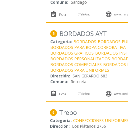
Comuna:
Santiago



Teléfono
www.margar
Ficha
BORDADOS AYT
5
Categoría:
BORDADOS
BORDADOS PUB
BORDADOS PARA ROPA CORPORATIVA
BORDADOS GRAFICOS
BORDADOS INST
BORDADOS PERSONALIZADOS
BORDAD
BORDADOS COMERCIALES
BORDADOS 
BORDADOS PARA UNIFORMES
Dirección:
SAN GERARDO 683
Comuna:
Recoleta



Teléfono
www.borda
Ficha
Trebo
6
Categoría:
CONFECCIONES
UNIFORMES
Dirección:
Los Plátanos 2756