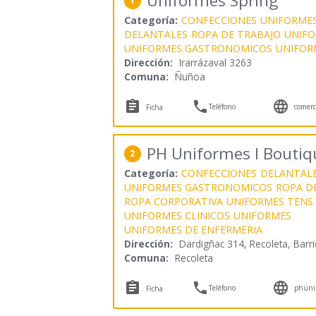
Uniformes Spring
1
Categoría:
CONFECCIONES
UNIFORME
DELANTALES
ROPA DE TRABAJO
UNIFO
UNIFORMES GASTRONOMICOS
UNIFOR
Dirección:
Irarrázaval 3263
Comuna:
Ñuñoa



Teléfono
comerc
Ficha
PH Uniformes I Boutiq
2
Categoría:
CONFECCIONES
DELANTAL
UNIFORMES GASTRONOMICOS
ROPA D
ROPA CORPORATIVA
UNIFORMES TENS
UNIFORMES CLINICOS
UNIFORMES
UNIFORMES DE ENFERMERIA
Dirección:
Dardigñac 314, Recoleta, Barr
Comuna:
Recoleta



Teléfono
phunif
Ficha