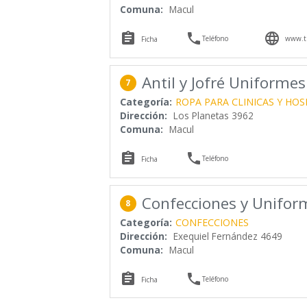
Comuna:
Macul



Teléfono
www.tr
Ficha
Antil y Jofré Uniformes
7
Categoría:
ROPA PARA CLINICAS Y HOS
Dirección:
Los Planetas 3962
Comuna:
Macul


Teléfono
Ficha
Confecciones y Unifor
8
Categoría:
CONFECCIONES
Dirección:
Exequiel Fernández 4649
Comuna:
Macul


Teléfono
Ficha