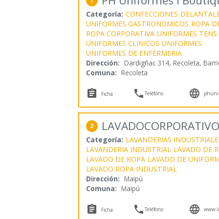
PH Uniformes I Boutiq
1
Categoría:
CONFECCIONES
DELANTAL
UNIFORMES GASTRONOMICOS
ROPA D
ROPA CORPORATIVA
UNIFORMES TENS
UNIFORMES CLINICOS
UNIFORMES
UNIFORMES DE ENFERMERIA
Dirección:
Dardigñac 314, Recoleta, Barr
Comuna:
Recoleta



Teléfono
phunif
Ficha
LAVADOCORPORATIVO
2
Categoría:
LAVANDERIAS INDUSTRIALE
LAVANDERIA INDUSTRIAL
LAVADO DE R
LAVADO DE ROPA
LAVADO DE UNIFOR
LAVADO ROPA INDUSTRIAL
Dirección:
Maipú
Comuna:
Maipú



Teléfono
www.la
Ficha