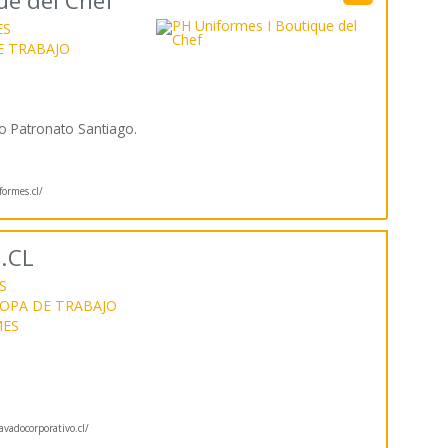
ue del Chef
ES
E TRABAJO
io Patronato Santiago.
ormes.cl/
.CL
S
OPA DE TRABAJO
MES
vadocorporativo.cl/