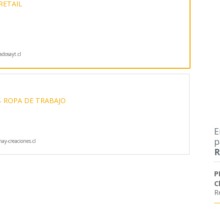
RETAIL
dosayt.cl
S
ROPA DE TRABAJO
E
p
y-creaciones.cl
R
P
C
R