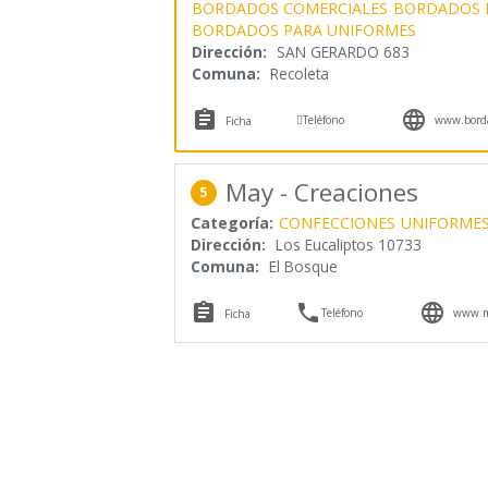
BORDADOS COMERCIALES
BORDADOS 
BORDADOS PARA UNIFORMES
Dirección:
SAN GERARDO 683
Comuna:
Recoleta



Teléfono
www.borda
Ficha
May - Creaciones
5
Categoría:
CONFECCIONES
UNIFORME
Dirección:
Los Eucaliptos 10733
Comuna:
El Bosque



Teléfono
www.ma
Ficha