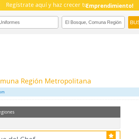
Regístrate aquí y haz crecer tu
Pyme!
Emprendimiento!
omuna Región Metropolitana
com
egiones