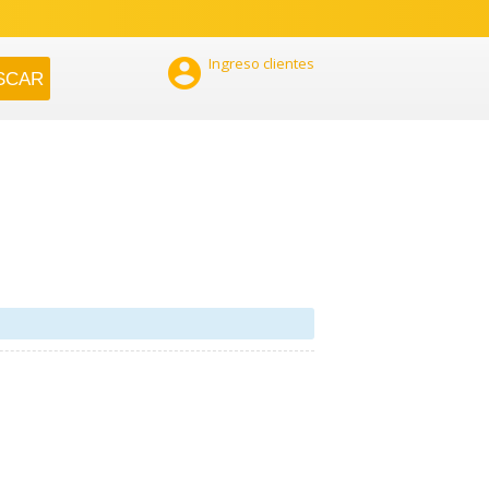

Ingreso clientes