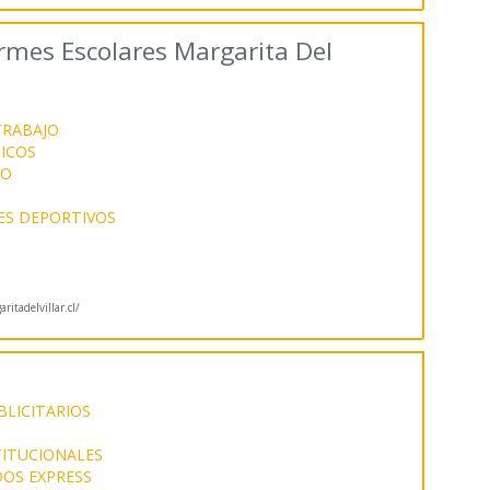
rmes Escolares Margarita Del
TRABAJO
ICOS
JO
ES DEPORTIVOS
itadelvillar.cl/
LICITARIOS
ITUCIONALES
OS EXPRESS