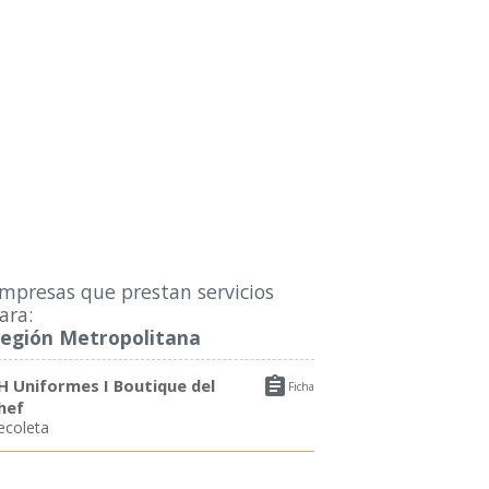
mpresas que prestan servicios
ara:
egión Metropolitana

H Uniformes I Boutique del
Ficha
hef
ecoleta