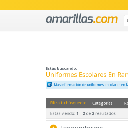
Estás buscando:
Uniformes Escolares En Ra
Mas información de uniformes escolares en 
Filtra tu búsqueda:
Categorías
R
Estás viendo:
-
de
resultados.
1
2
2
Todouniforme
1