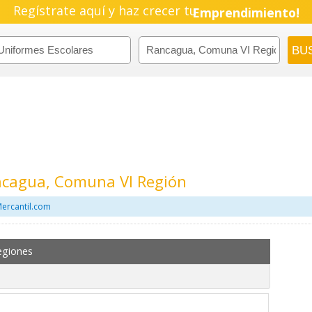
Regístrate aquí y haz crecer tu
Emprendimiento!
ncagua, Comuna VI Región
Mercantil.com
egiones