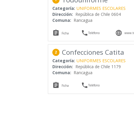
Categoría:
UNIFORMES ESCOLARES
Dirección:
República de Chile 0604
Comuna:
Rancagua



Teléfono
www.to
Ficha
Confecciones Catita
2
Categoría:
UNIFORMES ESCOLARES
Dirección:
República de Chile 1179
Comuna:
Rancagua


Teléfono
Ficha