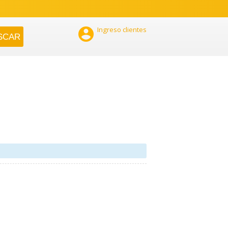

Ingreso clientes