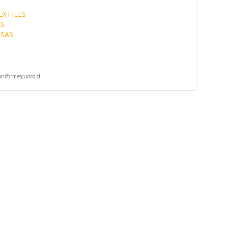
EXTILES
S
SAS
iformescurico.cl