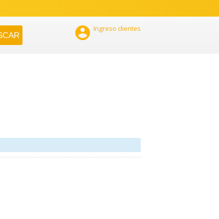

Ingreso clientes