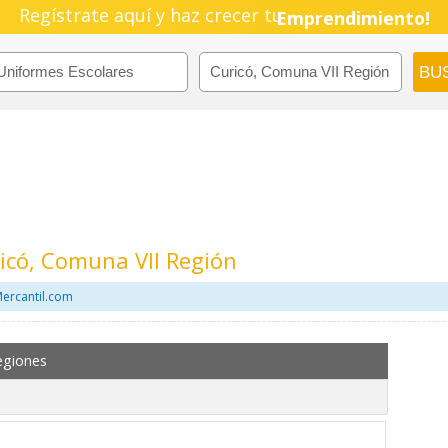
Regístrate aquí y haz crecer tu
Pyme!
Emprendimiento!
icó, Comuna VII Región
Mercantil.com
egiones