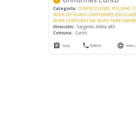
Categoría:
CONFECCIONES
POLERAS
T
ROPA DE HUASO
UNIFORMES ESCOLARE
ROPA CORPORATIVA
ROPA PARA EMPRE
Dirección:
Sargento Aldea 485
Comuna:
Curicó



Teléfono
www.un
Ficha