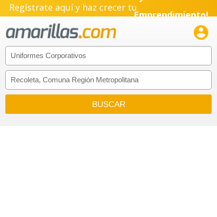
Regístrate aquí y haz crecer tu
Pyme!
Emprendimiento!
