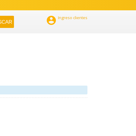

Ingreso clientes