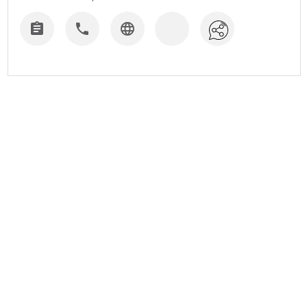


