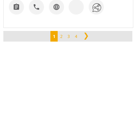



❯
1
2
3
4