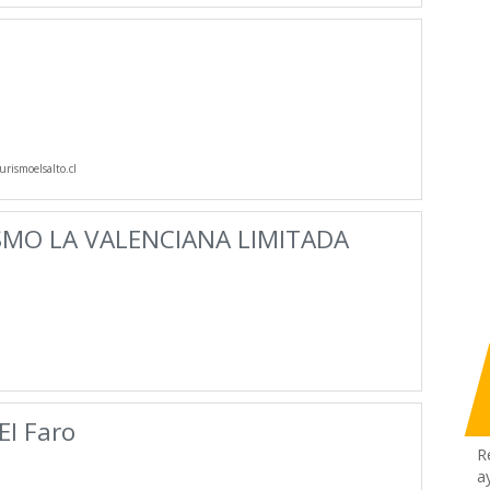
rismoelsalto.cl
SMO LA VALENCIANA LIMITADA
El Faro
R
a