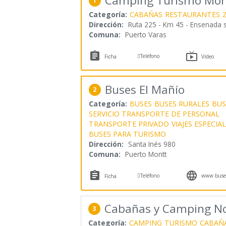
Camping Turismo Mo
1
Categoría:
CABAÑAS
RESTAURANTES
Dirección:
Ruta 225 - Km 45 - Ensenada 
Comuna:
Puerto Varas



Teléfono
Ficha
Vídeo
Buses El Mañío
2
Categoría:
BUSES
BUSES RURALES
BUS
SERVICIO TRANSPORTE DE PERSONAL
TRANSPORTE PRIVADO
VIAJES ESPECIA
BUSES PARA TURISMO
Dirección:
Santa Inés 980
Comuna:
Puerto Montt



Teléfono
www.buses
Ficha
Cabañas y Camping No
3
Categoría:
CAMPING
TURISMO
CABAÑA