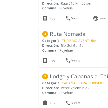
Dirección:
Ruta 215 Km 56 s/n
Comuna:
Puyehue



Teléfono
www.no
Ficha
Ruta Nomada
4
Categoría:
TURISMO AVENTURA
Dirección:
Río Gol Gol 2 .
Comuna:
Puyehue


Teléfono
Ficha
Lodge y Cabanas el Ta
5
Categoría:
CABAÑAS PARA TURISMO
Dirección:
Pérez Valenzuela -
Comuna:
Puyehue


Teléfono
Ficha