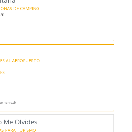
ntaña
ZONAS DE CAMPING
s/n
ES AL AEROPUERTO
LES
elmanio.cl/
 Me Olvides
S PARA TURISMO