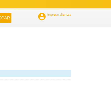

Ingreso clientes