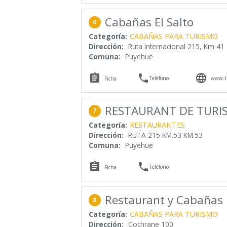
Cabañas El Salto
6
Categoría:
CABAÑAS PARA TURISMO
Dirección:
Ruta Internacional 215, Km 41
Comuna:
Puyehue



Teléfono
www.tu
Ficha
RESTAURANT DE TURI
7
Categoría:
RESTAURANTES
Dirección:
RUTA 215 KM.53 KM.53
Comuna:
Puyehue


Teléfono
Ficha
Restaurant y Cabañas 
8
Categoría:
CABAÑAS PARA TURISMO
Dirección:
Cochrane 100