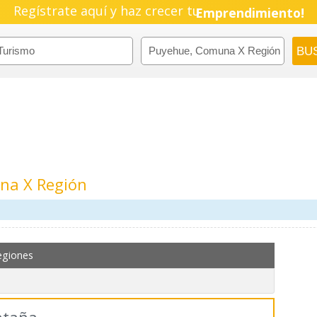
Regístrate aquí y haz crecer tu
Emprendimiento!
na X Región
m
egiones