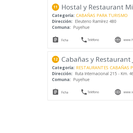
Hostal y Restaurant Mi
11
Categoría:
CABAÑAS PARA TURISMO
Dirección:
Eleuterio Ramírez 480
Comuna:
Puyehue



Teléfono
www.ho
Ficha
Cabañas y Restaurant J
12
Categoría:
RESTAURANTES
CABAÑAS P
Dirección:
Ruta Internacional 215 - Km. 4
Comuna:
Puyehue



Teléfono
www.in
Ficha