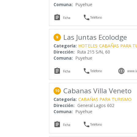
Comuna:
Puyehue


Teléfono
Ficha
Las Juntas Ecolodge
9
Categoría:
HOTELES
CABAÑAS PARA T
Dirección:
Ruta 215 S/N, 60
Comuna:
Puyehue



Teléfono
www.la
Ficha
Cabanas Villa Veneto
10
Categoría:
CABAÑAS PARA TURISMO
Dirección:
General Lagos 602
Comuna:
Puyehue


Teléfono
Ficha