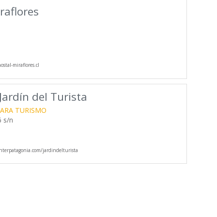
raflores
stal-miraflores.cl
ardín del Turista
ARA TURISMO
6 s/n
terpatagonia.com/jardindelturista