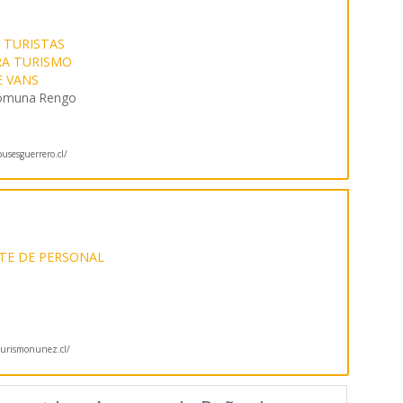
 TURISTAS
RA TURISMO
E VANS
Comuna Rengo
sesguerrero.cl/
TE DE PERSONAL
urismonunez.cl/