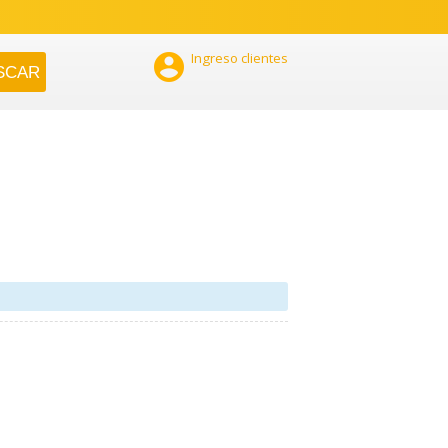

Ingreso clientes