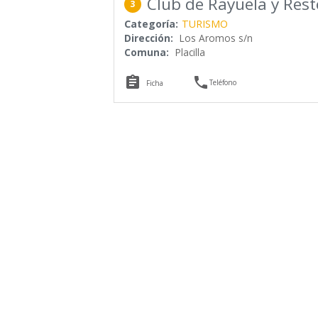
Club de Rayuela y Res
3
Categoría:
TURISMO
Dirección:
Los Aromos s/n
Comuna:
Placilla


Teléfono
Ficha