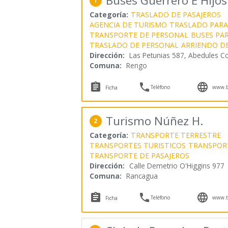
Buses Guerrero E Hijos
1
Categoría:
TRASLADO DE PASAJEROS
AGENCIA DE TURISMO
TRASLADO PARA
TRANSPORTE DE PERSONAL
BUSES PA
TRASLADO DE PERSONAL
ARRIENDO D
Dirección:
Las Petunias 587, Abedules 
Comuna:
Rengo



Teléfono
www.bu
Ficha
Turismo Núñez H.
2
Categoría:
TRANSPORTE TERRESTRE
TRANSPORTES TURISTICOS
TRANSPOR
TRANSPORTE DE PASAJEROS
Dirección:
Calle Demetrio O'Higgins 977
Comuna:
Rancagua



Teléfono
www.t
Ficha