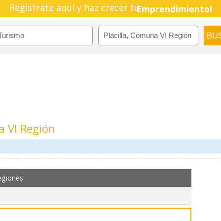
Regístrate aquí y haz crecer tu
Emprendimiento!
a VI Región
m
egiones