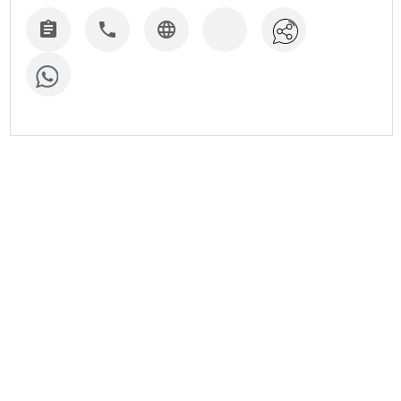


