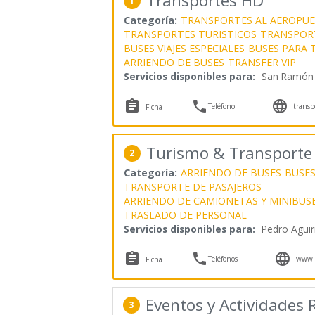
Transportes HD
1
Categoría:
TRANSPORTES AL AEROPU
TRANSPORTES TURISTICOS
TRANSPORT
BUSES VIAJES ESPECIALES
BUSES PARA 
ARRIENDO DE BUSES
TRANSFER VIP
Servicios disponibles para:
San Ramón



Teléfono
transp
Ficha
Turismo & Transporte V
2
Categoría:
ARRIENDO DE BUSES
BUSES
TRANSPORTE DE PASAJEROS
ARRIENDO DE CAMIONETAS Y MINIBUS
TRASLADO DE PERSONAL
Servicios disponibles para:
Pedro Aguir



Teléfonos
www.v
Ficha
Eventos y Actividades 
3