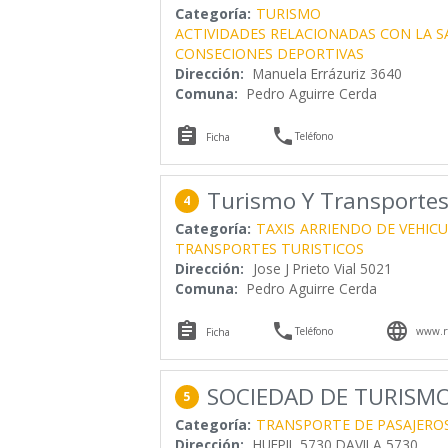
Categoría:
TURISMO
ACTIVIDADES RELACIONADAS CON LA 
CONSECIONES DEPORTIVAS
Dirección:
Manuela Errázuriz 3640
Comuna:
Pedro Aguirre Cerda


Teléfono
Ficha
Turismo Y Transporte
4
Categoría:
TAXIS
ARRIENDO DE VEHIC
TRANSPORTES TURISTICOS
Dirección:
Jose J Prieto Vial 5021
Comuna:
Pedro Aguirre Cerda



Teléfono
www.r
Ficha
SOCIEDAD DE TURISMO
5
Categoría:
TRANSPORTE DE PASAJERO
Dirección:
HUEPIL 5730 DAVILA 5730