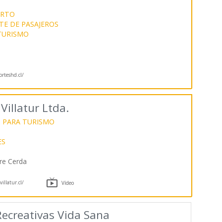
ERTO
E DE PASAJEROS
TURISMO
orteshd.cl/
illatur Ltda.
 PARA TURISMO
ES
re Cerda

illatur.cl/
Vídeo
Recreativas Vida Sana