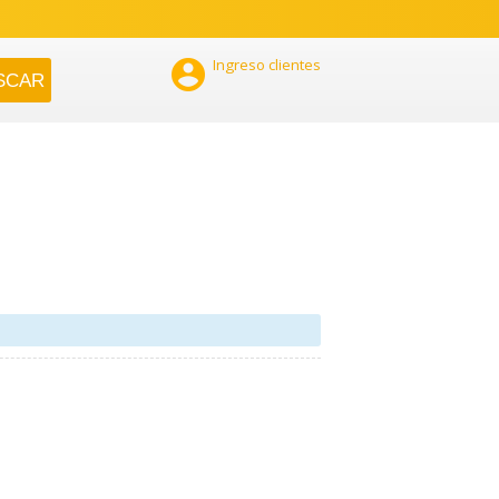

Ingreso clientes