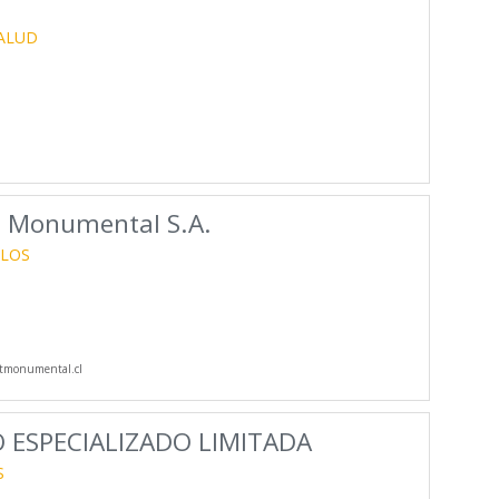
SALUD
s Monumental S.A.
ULOS
tmonumental.cl
 ESPECIALIZADO LIMITADA
S