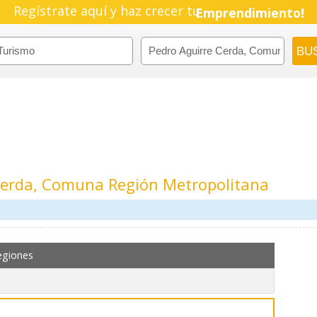
Regístrate aquí y haz crecer tu
Emprendimiento!
Cerda, Comuna Región Metropolitana
m
egiones