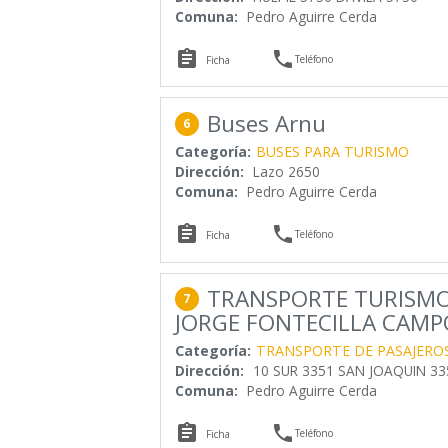
Comuna:
Pedro Aguirre Cerda


Teléfono
Ficha
Buses Arnu
6
Categoría:
BUSES PARA TURISMO
Dirección:
Lazo 2650
Comuna:
Pedro Aguirre Cerda


Teléfono
Ficha
TRANSPORTE TURISMO 
7
JORGE FONTECILLA CAMPOS
Categoría:
TRANSPORTE DE PASAJERO
Dirección:
10 SUR 3351 SAN JOAQUIN 33
Comuna:
Pedro Aguirre Cerda


Teléfono
Ficha