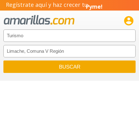
Regístrate aquí y haz crecer tu
Negocio!
Pyme!

Emprendimiento!